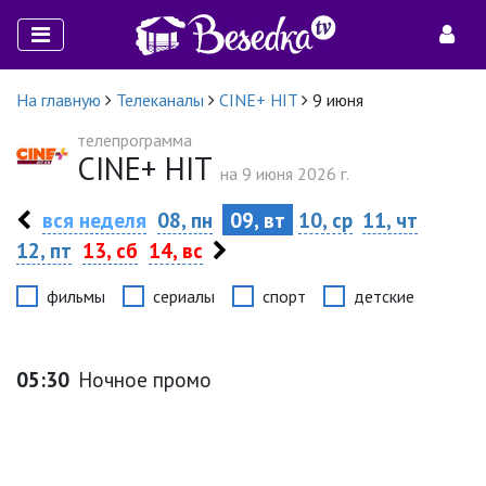
На главную
Телеканалы
CINE+ HIT
9 июня
телепрограмма
CINE+ HIT
на 9 июня 2026 г.
вся неделя
08, пн
09, вт
10, ср
11, чт
12, пт
13, сб
14, вс
фильмы
сериалы
спорт
детские
05:30
Ночное промо