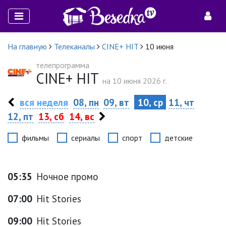
На главную
Телеканалы
CINE+ HIT
10 июня
телепрограмма
CINE+ HIT
на 10 июня 2026 г.
вся неделя
08, пн
09, вт
10, ср
11, чт
12, пт
13, сб
14, вс
фильмы
сериалы
спорт
детские
05:35
Ночное промо
07:00
Hit Stories
09:00
Hit Stories