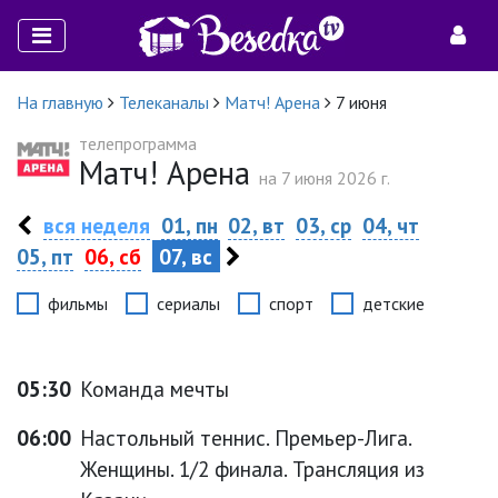
На главную
Телеканалы
Матч! Арена
7 июня
телепрограмма
Матч! Арена
на 7 июня 2026 г.
вся неделя
01, пн
02, вт
03, ср
04, чт
05, пт
06, сб
07, вс
фильмы
сериалы
спорт
детские
05:30
Команда мечты
06:00
Настольный теннис. Премьер-Лига.
Женщины. 1/2 финала. Трансляция из