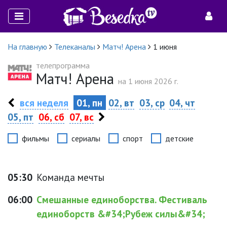
На главную
Телеканалы
Матч! Арена
1 июня
телепрограмма
Матч! Арена
на 1 июня 2026 г.
вся неделя
01, пн
02, вт
03, ср
04, чт
05, пт
06, сб
07, вс
фильмы
сериалы
спорт
детские
05:30
Команда мечты
06:00
Смешанные единоборства. Фестиваль
единоборств &#34;Рубеж силы&#34;