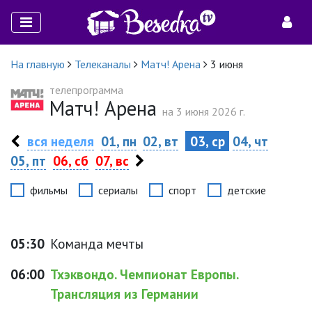
На главную
Телеканалы
Матч! Арена
3 июня
телепрограмма
Матч! Арена
на 3 июня 2026 г.
вся неделя
01, пн
02, вт
03, ср
04, чт
05, пт
06, сб
07, вс
фильмы
сериалы
спорт
детские
05:30
Команда мечты
06:00
Тхэквондо. Чемпионат Европы.
Трансляция из Германии