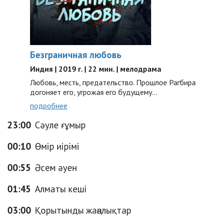
Безграничная любовь
Индия | 2019 г. | 22 мин. | мелодрама
Любовь, месть, предательство. Прошлое Рагбира
догоняет его, угрожая его будущему…
подробнее
23:00
Сәуле ғұмыр
00:10
Өмір иірімі
00:55
Әсем әуен
01:45
Алматы кеші
03:00
Қорытынды жаңалықтар