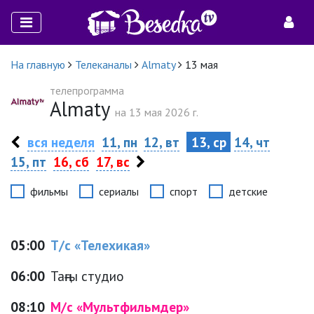
На главную
Телеканалы
Аlmaty
13 мая
телепрограмма
Аlmaty
на 13 мая 2026 г.
вся неделя
11, пн
12, вт
13, ср
14, чт
15, пт
16, сб
17, вс
фильмы
сериалы
спорт
детские
05:00
Т/с «Телехикая»
06:00
Таңғы студио
08:10
М/с «Мультфильмдер»