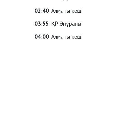
02:40
Алматы кеші
03:55
ҚР Әнұраны
04:00
Алматы кеші