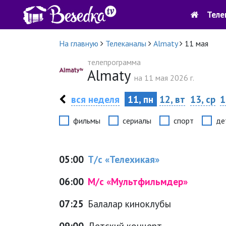
Теле
На главную
Телеканалы
Аlmaty
11 мая
телепрограмма
Аlmaty
на 11 мая 2026 г.
вся неделя
11, пн
12, вт
13, ср
1
фильмы
сериалы
спорт
де
05:00
Т/с «Телехикая»
06:00
М/с «Мультфильмдер»
07:25
Балалар киноклубы
09:00
Детский концерт