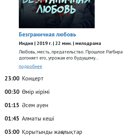
Безграничная любовь
Индия | 2019 г. | 22 мин. | мелодрама
Любовь, месть, предательство. Прошлое Рагбира
догоняет его, угрожая его будущему…
подробнее
23:00
Концерт
00:30
Өмір иірімі
01:15
Әсем әуен
01:45
Алматы кеші
03:00
Қорытынды жаңалықтар