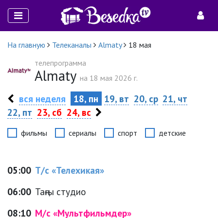
На главную
Телеканалы
Аlmaty
18 мая
телепрограмма
Аlmaty
на 18 мая 2026 г.
вся неделя
18, пн
19, вт
20, ср
21, чт
22, пт
23, сб
24, вс
фильмы
сериалы
спорт
детские
05:00
Т/с «Телехикая»
06:00
Таңғы студио
08:10
М/с «Мультфильмдер»