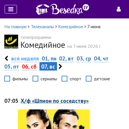
На главную
Телеканалы
Комедийное
7 июня
телепрограмма
Комедийное
на 7 июня 2026 г.
вся неделя
01, пн
02, вт
03, ср
04, чт
05, пт
06, сб
07, вс
фильмы
сериалы
спорт
детские
07:05
Х/ф «Шпион по соседству»