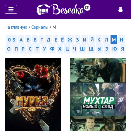
На главную
Сериалы
М
0-9
А
Б
В
Г
Д
Е
Ё
Ж
З
И
Й
К
Л
М
Н
О
П
Р
С
Т
У
Ф
Х
Ц
Ч
Ш
Щ
Ы
Э
Ю
Я