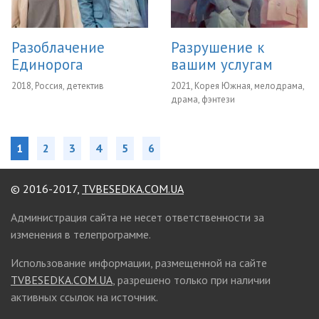
Разоблачение
Разрушение к
Единорога
вашим услугам
2018, Россия, детектив
2021, Корея Южная, мелодрама,
драма, фэнтези
1
2
3
4
5
6
© 2016-2017,
TVBESEDKA.COM.UA
Администрация сайта не несет ответственности за
изменения в телепрограмме.
Использование информации, размещенной на сайте
TVBESEDKA.COM.UA
, разрешено только при наличии
активных ссылок на источник.