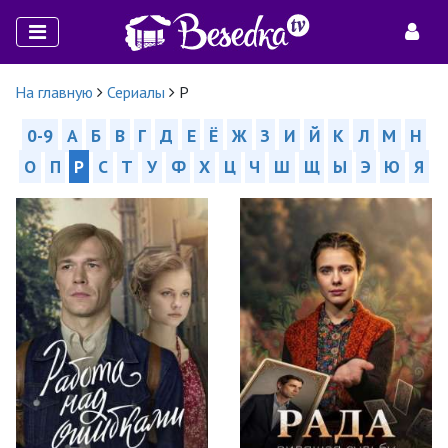
На главную
Сериалы
Р
0-9
А
Б
В
Г
Д
Е
Ё
Ж
З
И
Й
К
Л
М
Н
О
П
Р
С
Т
У
Ф
Х
Ц
Ч
Ш
Щ
Ы
Э
Ю
Я