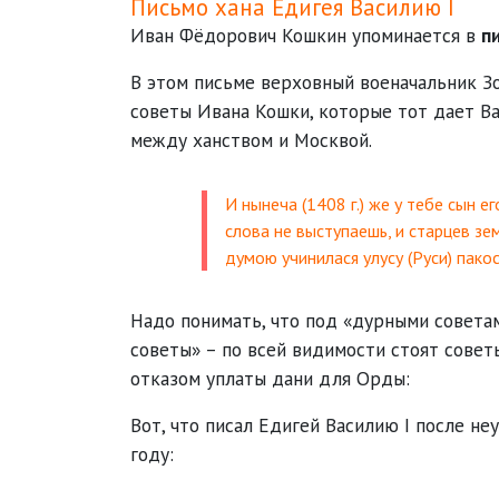
Письмо хана Едигея Василию I
Иван Фёдорович Кошкин упоминается в
п
В этом письме верховный военачальник З
советы Ивана Кошки, которые тот дает В
между ханством и Москвой.
И нынеча (1408 г.) же у тебе сын е
слова не выступаешь, и старцев зе
думою учинилася улусу (Руси) пако
Надо понимать, что под «дурными совета
советы» – по всей видимости стоят сове
отказом уплаты дани для Орды:
Вот, что писал Едигей Василию I после н
году: