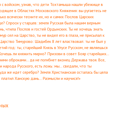
я с войском, узнав, что дети Тохтамыша нашли убежище в
одящее в Областях Московского Княжения: вы ругаетесь не
ько всячески тесните их, но и самих Послов Царских
де? Спроси у старцев: земля Русская была нашим верным
нь, чтила Послов и гостей Ордынских. Ты не хочешь знать
ур сел на Царство, ты не видел его в глаза, не присылал к
 Царство Тимурово: Шадибек 8 лет властвовал: ты не был у
тий год: ты, старейший Князь в Улусе Русском, не являешься
Хочешь ли княжить мирно? Призови в совет Бояр старейших…
ними оброками… да не погибнет вконец Держава твоя. Все,
 народа Русского, есть ложь: мы… сведали, что ты
куда же идет серебро? Земля Христианская осталась бы цела
о платил Ханскую дань… Размысли и научися!»
ных