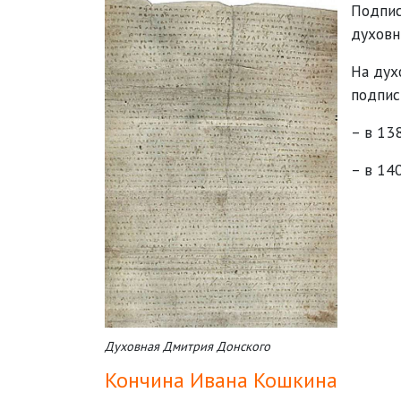
Подпис
духовн
На дух
подпис
– в 13
– в 14
Духовная Дмитрия Донского
Кончина Ивана Кошкина