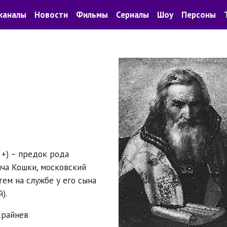
каналы
Новости
Фильмы
Сериалы
Шоу
Персоны
5+)
– предок рода
ча Кошки, московский
тем на службе у его сына
).
Крайнев