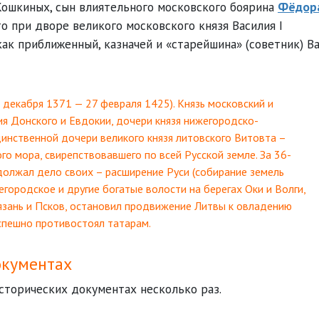
ошкиных, сын влиятельного московского боярина
Фёдор
то при дворе великого московского князя Василия I
ак приближенный, казначей и «старейшина» (советник) В
30 декабря 1371 — 27 февраля 1425). Князь московский и
я Донского и Евдокии, дочери князя нижегородско-
динственной дочери великого князя литовского Витовта –
го мора, свирепствовавшего по всей Русской земле. За 36-
должал дело своих – расширение Руси (собирание земель
городское и другие богатые волости на берегах Оки и Волги,
язань и Псков, остановил продвижение Литвы к овладению
успешно противостоял татарам.
окументах
сторических документах несколько раз.