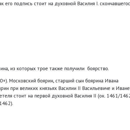
к его подпись стоит на духовной Василия I. скончавшегос
ина, из которых трое также получили боярство.
70+). Московский боярин, старший сын боярина Ивана
ин при великих князьях Василии II Васильевиче и Иване 
теля стоит на первой духовной Василия II (ок. 1461/1462
1462).