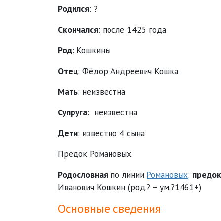
Родился
: ?
Скончался
: после 1425 года
Род
:
Кошкины
Отец
: Фёдор Андреевич Кошка
Мать
: неизвестна
Супруга
: неизвестна
Дети
: известно 4 сына
Предок Романовых.
Родословная
по линии
Романовых
:
п
редок
Иванович Кошкин (род.? – ум.?1461+)
Основные сведения