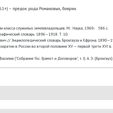
461+) – предок рода Романовых, боярин.
рии класса служилых землевладельцев.
М.: Наука, 1969.- 586 с.
рафический словарь. 1896—1918. Т. 10.
ович // Энциклопедический словарь Брокгауза и Ефрона. 1890—1
ократии в России во второй половине XV — первой трети XVI в.
 Василия ("Собрание Гос. Грамот и Договоров", т. I). А. Э. {Брокгауз}