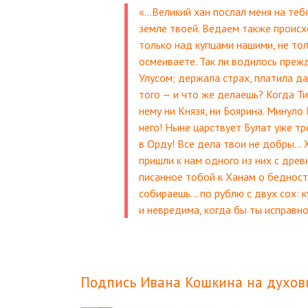
«…Великий хан послал меня на теб
земле твоей. Ведаем также происх
только над купцами нашими, не тол
осмеиваете. Так ли водилось преж
Улусом; держала страх, платила да
того — и что же делаешь? Когда Тим
нему ни Князя, ни Боярина. Минуло
него! Ныне царствует Булат уже тре
в Орду! Все дела твои не добры… 
пришли к нам одного из них с древ
писанное тобой к Ханам о бедности
собираешь… по рублю с двух сох: 
и невредима, когда бы ты исправн
Подпись Ивана
Кошкина
на духов