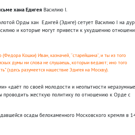
исьме хана Едигея
Василию I.
олотой Орды хан Едигей (Эдиге) сетует Василию I на ду
асилию и которые могут привести к ухудшению отношени
го (Федора Кошки) Иван, казначей, “старейшина”, и ты из того
мскых думы ни слова не слушаешь, которыи ведают; ино того
сть" (здесь разумеется нашествие Эдигея на Москву).
ми» «даёт по своей молодости и неопытности неразумны
ты проводить жесткую политику по отношению к Орде с
еудавшейся осады белокаменного Московского кремля в 1