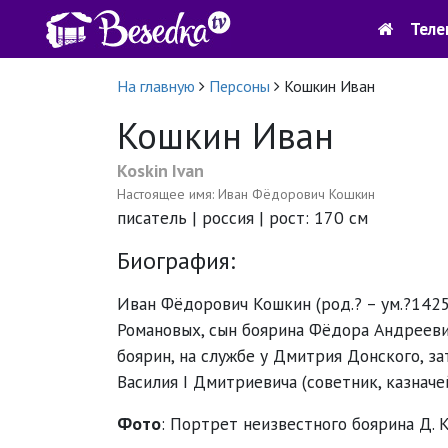
Теле
На главную
Персоны
Кошкин Иван
Кошкин Иван
Koskin Ivan
Настоящее имя: Иван Фёдорович Кошкин
писатель | россия | рост: 170 см
Биография:
Иван Фёдорович Кошкин
(род.? – ум.?142
Романовых, сын боярина Фёдора Андрееви
боярин, на службе у Дмитрия Донского, за
Василия I Дмитриевича (советник, казначей
Фото
: Портрет неизвестного боярина Д. 