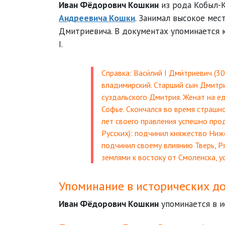
Иван Фёдорович Кошкин
из рода Кобыл-К
Андреевича Кошки
. Занимал высокое мес
Дмитриевича. В документах упоминается к
I.
Справка: Васи́лий I Дми́триевич (
владимирский. Старший сын Дмитри
суздальского Дмитрия. Женат на е
Софье. Скончался во время страшно
лет своего правления успешно про
Русских): подчинил княжество Ниже
подчинил своему влиянию Тверь, Р
землями к востоку от Смоленска, 
Упоминание в исторических д
Иван Фёдорович Кошкин
упоминается в и