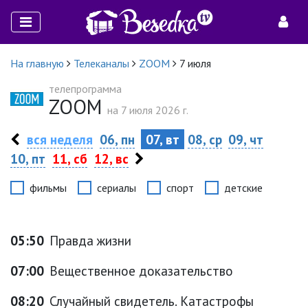
На главную
Телеканалы
ZOOM
7 июля
телепрограмма
ZOOM
на 7 июля 2026 г.
вся неделя
06, пн
07, вт
08, ср
09, чт
10, пт
11, сб
12, вс
фильмы
сериалы
спорт
детские
05:50
Правда жизни
07:00
Вещественное доказательство
08:20
Случайный свидетель. Катастрофы