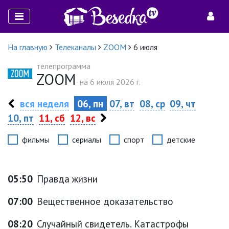
На главную
Телеканалы
ZOOM
6 июля
телепрограмма
ZOOM
на 6 июля 2026 г.
вся неделя
06, пн
07, вт
08, ср
09, чт
10, пт
11, сб
12, вс
фильмы
сериалы
спорт
детские
05:50
Правда жизни
07:00
Вещественное доказательство
08:20
Случайный свидетель. Катастрофы