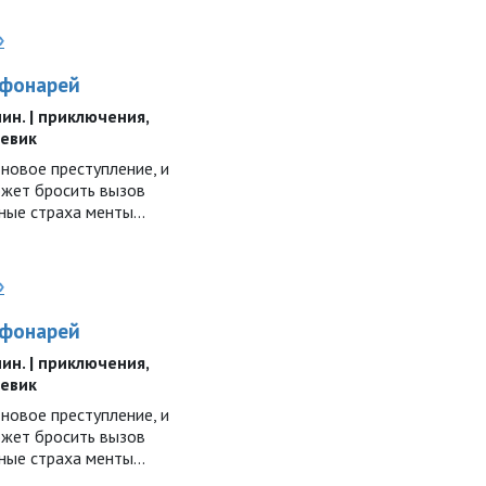
»
 фонарей
 мин. | приключения,
оевик
новое преступление, и
ожет бросить вызов
ные страха менты...
»
 фонарей
 мин. | приключения,
оевик
новое преступление, и
ожет бросить вызов
ные страха менты...