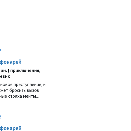
»
 фонарей
 мин. | приключения,
оевик
новое преступление, и
ожет бросить вызов
ные страха менты...
»
 фонарей