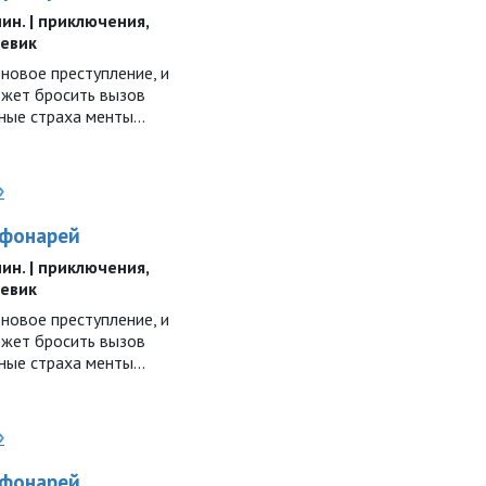
 мин. | приключения,
оевик
новое преступление, и
ожет бросить вызов
ные страха менты...
»
 фонарей
 мин. | приключения,
оевик
новое преступление, и
ожет бросить вызов
ные страха менты...
»
 фонарей