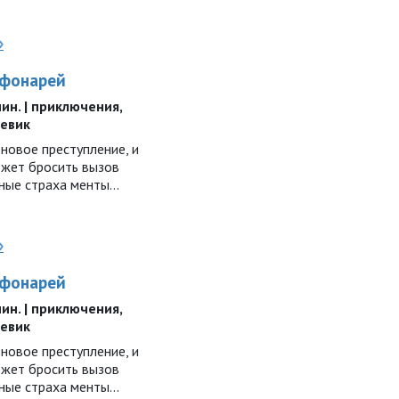
»
 фонарей
 мин. | приключения,
оевик
новое преступление, и
ожет бросить вызов
ные страха менты...
»
 фонарей
 мин. | приключения,
оевик
новое преступление, и
ожет бросить вызов
ные страха менты...