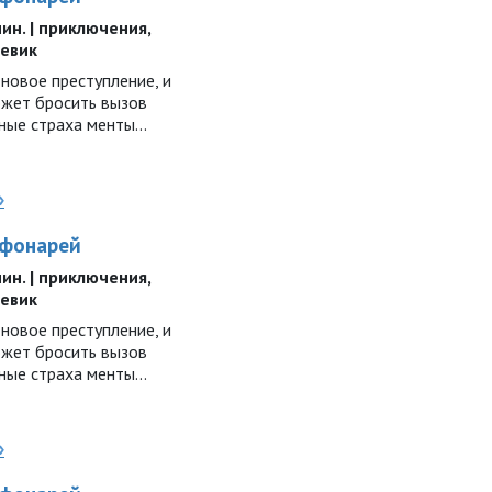
 мин. | приключения,
оевик
новое преступление, и
ожет бросить вызов
ные страха менты...
»
 фонарей
 мин. | приключения,
оевик
новое преступление, и
ожет бросить вызов
ные страха менты...
»