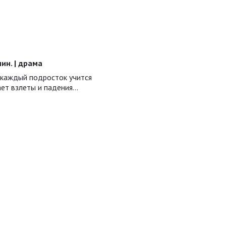
 мин. | драма
 каждый подросток учится
ает взлеты и падения…
ь