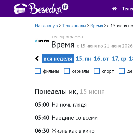
Теле
На главную
Телеканалы
Время
с 15 июня п
телепрограмма
Время
c 15 июня по 21 июня 2026 
вся неделя
15, пн
16, вт
17, ср
1
фильмы
сериалы
спорт
де
Понедельник,
15 июня
05:00
На ночь глядя
05:40
Наедине со всеми
06:30
Жизнь как в кино