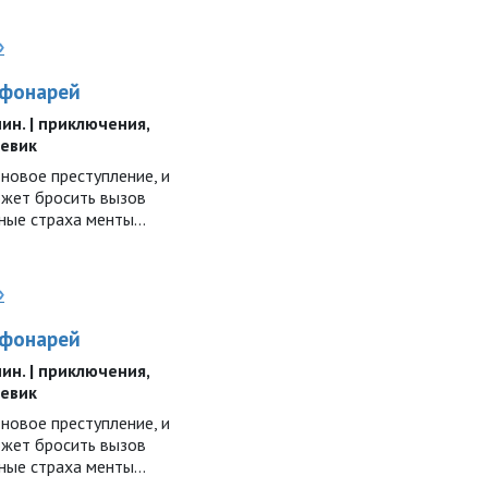
»
 фонарей
 мин. | приключения,
оевик
новое преступление, и
ожет бросить вызов
ные страха менты...
»
 фонарей
 мин. | приключения,
оевик
новое преступление, и
ожет бросить вызов
ные страха менты...