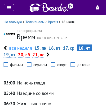
На главную
Телеканалы
Время
18 июня
телепрограмма
Время
на 18 июня 2026 г.
вся неделя
15, пн
16, вт
17, ср
18, чт
19, пт
20, сб
21, вс
фильмы
сериалы
спорт
детские
05:00
На ночь глядя
05:40
Наедине со всеми
06:30
Жизнь как в кино