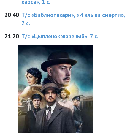
хаоса», 1 с.
20:40
Т/с «Библиотекари», «И клыки смерти»,
2 с.
21:20
Т/с «Цыпленок жареный», 7 с.