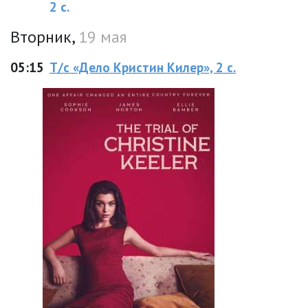
2 с.
Вторник,
19 мая
05:15
Т/с «Дело Кристин Килер», 2 с.