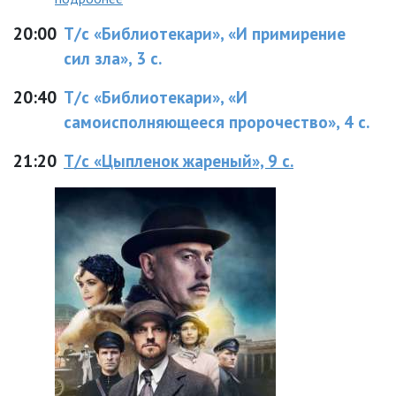
20:00
Т/с «Библиотекари», «И примирение
сил зла», 3 с.
20:40
Т/с «Библиотекари», «И
самоисполняющееся пророчество», 4 с.
21:20
Т/с «Цыпленок жареный», 9 с.