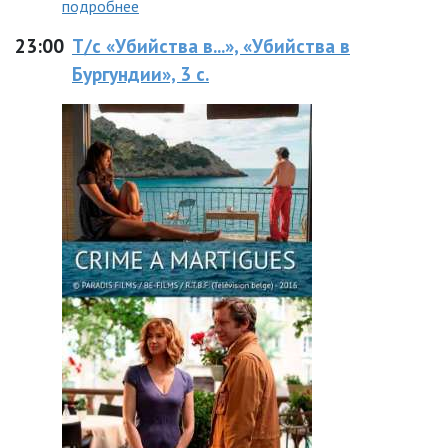
подробнее
23:00
Т/с «Убийства в...», «Убийства в
Бургундии», 3 с.