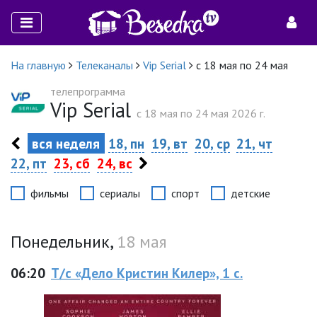
На главную
Телеканалы
Vip Serial
с 18 мая по 24 мая
телепрограмма
Vip Serial
c 18 мая по 24 мая 2026 г.
вся неделя
18, пн
19, вт
20, ср
21, чт
22, пт
23, сб
24, вс
фильмы
сериалы
спорт
детские
Понедельник,
18 мая
06:20
Т/с «Дело Кристин Килер», 1 с.