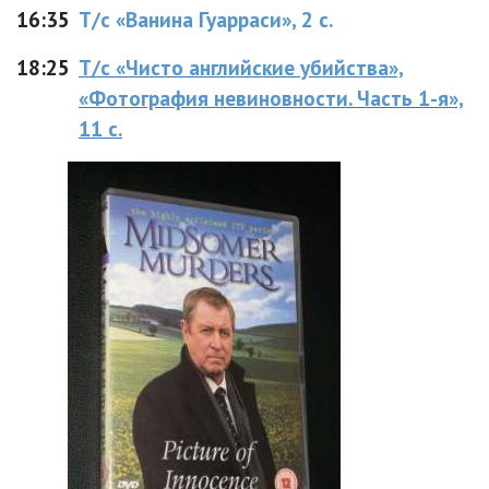
16:35
Т/с «Ванина Гуарраси», 2 с.
18:25
Т/с «Чисто английские убийства»,
«Фотография невиновности. Часть 1-я»,
11 с.