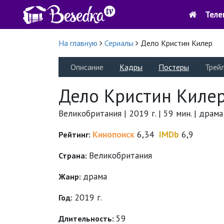
Теле
На главную
Сериалы
Дело Кристин Килер
Описание
Кадры
Постеры
Трей
Дело Кристин Киле
Великобритания | 2019 г. | 59 мин. | драма
Кинопоиск
6,34
IMDb
6,9
Рейтинг:
Великобритания
Страна:
драма
Жанр:
2019 г.
Год:
59
Длительность: