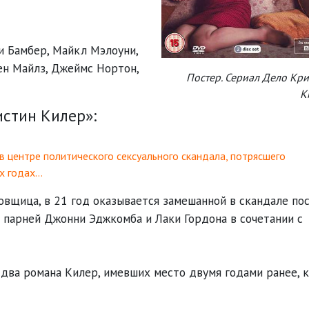
и Бамбер
,
Майкл Мэлоуни
,
ен Майлз
,
Джеймс Нортон
,
Постер. Сериал Дело Кр
К
стин Килер»:
в центре политического сексуального скандала, потрясшего
-х годах…
овщица, в 21 год оказывается замешанной в скандале по
 парней Джонни Эджкомба и Лаки Гордона в сочетании с
два романа Килер, имевших место двумя годами ранее, 