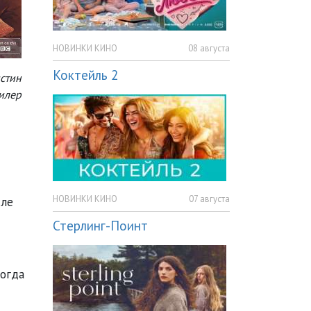
НОВИНКИ КИНО
08 августа
Коктейль 2
истин
илер
НОВИНКИ КИНО
07 августа
сле
Стерлинг-Поинт
когда