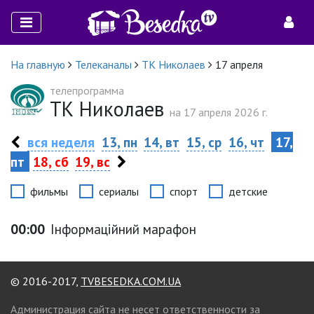
На главную
Телеканалы
ТК Николаев
17 апреля
телепрограмма
ТК Николаев
на 17 апреля 2026 г.
вся неделя
13, пн
14, вт
15, ср
16, чт
17,
пт
18, сб
19, вс
фильмы
сериалы
спорт
детские
00:00
Інформаційний марафон
© 2016-2017,
TVBESEDKA.COM.UA
Администрация сайта не несет ответственности за