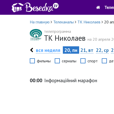
Теле
На главную
Телеканалы
ТК Николаев
20 ап
телепрограмма
ТК Николаев
на 20 апреля 2
вся неделя
20, пн
21, вт
22, ср
2
фильмы
сериалы
спорт
де
00:00
Інформаційний марафон