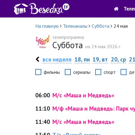
Теле
На главную
Телеканалы
Суббота
24 мая
телепрограмма
Суббота
на 24 мая 2026 г.
вся неделя
18, пн
19, вт
20, ср
21
фильмы
сериалы
спорт
де
06:00
М/с «Маша и Медведь»
11:10
М/ф «Маша и Медведь: Парк ч
11:40
М/с «Маша и Медведь»
13:50
Т/с «Дикий ангел»