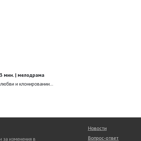
 43 мин. | мелодрама
 любви и клонировании...
Новости
Вопрос-ответ
и за изменения в