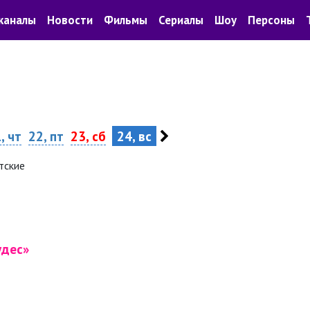
каналы
Новости
Фильмы
Сериалы
Шоу
Персоны
, чт
22, пт
23, сб
24, вс
тские
удес»