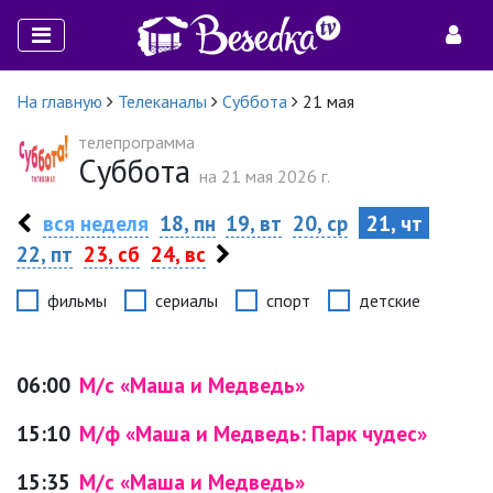
На главную
Телеканалы
Суббота
21 мая
телепрограмма
Суббота
на 21 мая 2026 г.
вся неделя
18, пн
19, вт
20, ср
21, чт
22, пт
23, сб
24, вс
фильмы
сериалы
спорт
детские
06:00
М/с «Маша и Медведь»
15:10
М/ф «Маша и Медведь: Парк чудес»
15:35
М/с «Маша и Медведь»