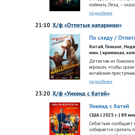
поймать Лёха, – сказ
подробнее
21:10
Х/ф «Отпетые напарники»
По следу / Отпе
Китай, Гонконг, Ниде
мин. | криминал, ко
Детектив из Гонконга
игроком, чтобы срази
китайским преступник
подробнее
23:20
Х/ф «Уикенд с батей»
Уикенд с батей
США | 2023 г. | 89 ми
Себастьян сообщает 
собирается сделать 