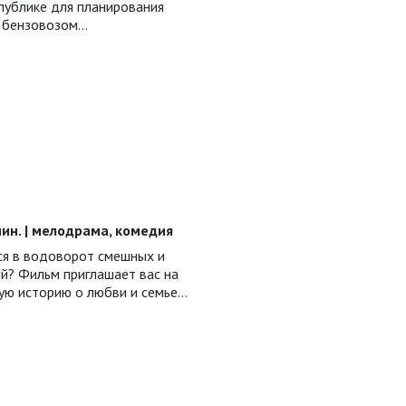
публике для планирования
с бензовозом…
7 мин. | мелодрама, комедия
ся в водоворот смешных и
й? Фильм приглашает вас на
ную историю о любви и семье…