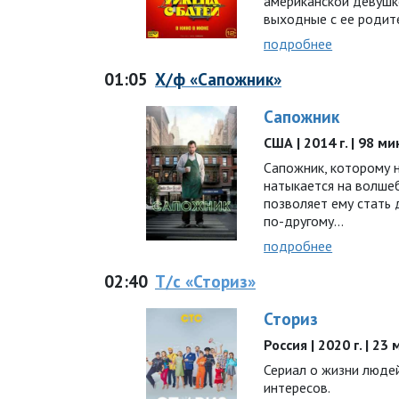
американской девушк
выходные с ее роди
подробнее
01:05
Х/ф «Сапожник»
Сапожник
США | 2014 г. | 98 м
Сапожник, которому 
натыкается на волше
позволяет ему стать 
по-другому…
подробнее
02:40
Т/с «Сториз»
Сториз
Россия | 2020 г. | 23
Сериал о жизни людей
интересов.