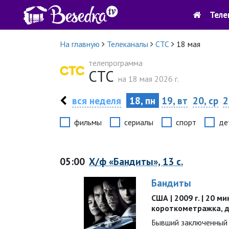
Теле
На главную
Телеканалы
СТС
18 мая
телепрограмма
СТС
на 18 мая 2026 г.
вся неделя
18, пн
19, вт
20, ср
2
фильмы
сериалы
спорт
де
05:00
Х/ф «Бандиты», 13 с.
Бандиты
США | 2009 г. | 20 мин
короткометражка, 
Бывший заключенный