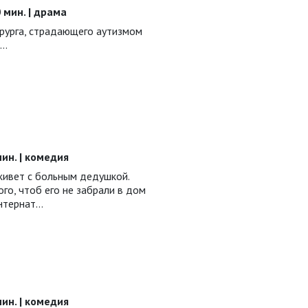
0 мин. | драма
рурга, страдающего аутизмом
а…
 мин. | комедия
ивет с больным дедушкой.
ого, чтоб его не забрали в дом
интернат…
 мин. | комедия