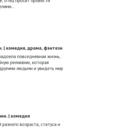
е, отец просит провести
телями…
ин. | комедия, драма, фэнтези
надоела повседневная жизнь,
бную реликвию, которая
другими людьми и увидеть мир
 мин. | комедия
 разного возраста, статуса и