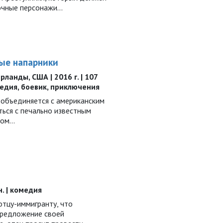
очные персонажи...
тые напарники
рланды, США | 2016 г. | 107
медия, боевик, приключения
 объединяется с американским
ться с печально известным
ом...
н. | комедия
отцу-иммигранту, что
предложение своей