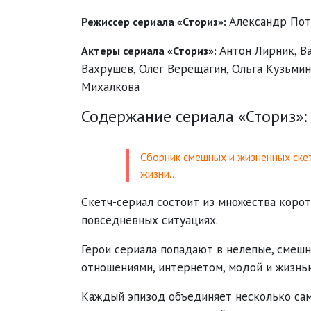
Александр Пот
Режиссер сериала «Сториз»:
Антон Лирник
,
В
Актеры сериала «Сториз»:
Вахрушев
,
Олег Верещагин
,
Ольга Кузьмин
Михалкова
Содержание сериала «Сториз»:
Сборник смешных и жизненных скет
жизни…
Скетч-сериал состоит из множества коро
повседневных ситуациях.
Герои сериала попадают в нелепые, смешн
отношениями, интернетом, модой и жизнь
Каждый эпизод объединяет несколько са