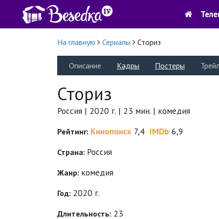
Теле
На главную
Сериалы
Сториз
Описание
Кадры
Постеры
Трей
Сториз
Россия | 2020 г. | 23 мин. | комедия
Кинопоиск
7,4
IMDb
6,9
Рейтинг:
Россия
Страна:
комедия
Жанр:
2020 г.
Год:
23
Длительность: