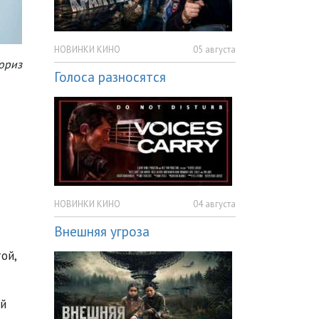
НОВИНКИ КИНО
05 августа
ториз
Голоса разносятся
НОВИНКИ КИНО
04 августа
Внешняя угроза
ой,
ой