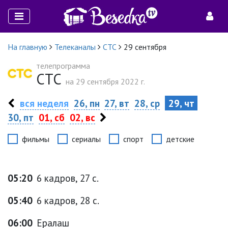
На главную
Телеканалы
СТС
29 сентября
телепрограмма
СТС
на 29 сентября 2022 г.
вся неделя
26, пн
27, вт
28, ср
29, чт
30, пт
01, сб
02, вс
фильмы
сериалы
спорт
детские
05:20
6 кадров, 27 с.
05:40
6 кадров, 28 с.
06:00
Ералаш