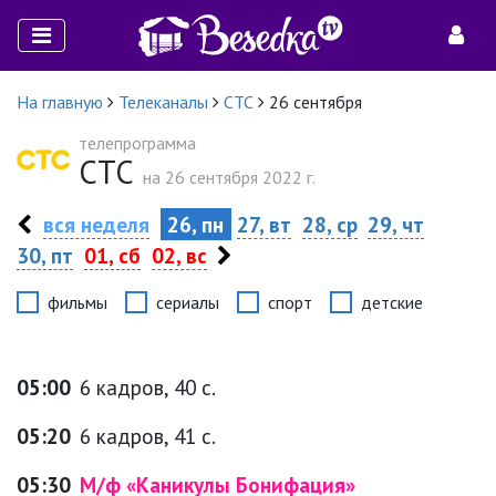
На главную
Телеканалы
СТС
26 сентября
телепрограмма
СТС
на 26 сентября 2022 г.
вся неделя
26, пн
27, вт
28, ср
29, чт
30, пт
01, сб
02, вс
фильмы
сериалы
спорт
детские
05:00
6 кадров, 40 с.
05:20
6 кадров, 41 с.
05:30
М/ф «Каникулы Бонифация»