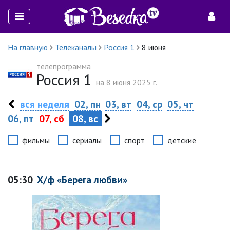
На главную
Телеканалы
Россия 1
8 июня
телепрограмма
Россия 1
на 8 июня 2025 г.
вся неделя
02, пн
03, вт
04, ср
05, чт
06, пт
07, сб
08, вс
фильмы
сериалы
спорт
детские
05:30
Х/ф «Берега любви»