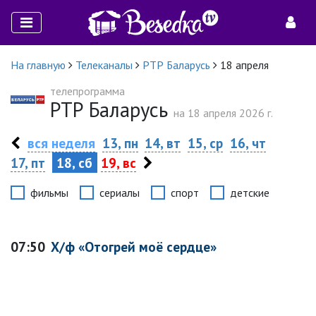
На главную
Телеканалы
РТР Баларусь
18 апреля
телепрограмма
РТР Баларусь
на 18 апреля 2026 г.
вся неделя
13, пн
14, вт
15, ср
16, чт
17, пт
18, сб
19, вс
фильмы
сериалы
спорт
детские
07:50
Х/ф «Отогрей моё сердце»