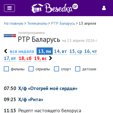
На главную
Телеканалы
РТР Баларусь
13 апреля
телепрограмма
РТР Баларусь
на 13 апреля 2026 г.
вся неделя
13, пн
14, вт
15, ср
16, чт
17, пт
18, сб
19, вс
фильмы
сериалы
спорт
детские
07:50
Х/ф «Отогрей моё сердце»
09:25
Х/ф «Рита»
11:15
Рецепт настоящего белоруса