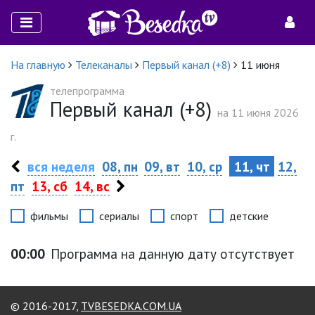
На главную
Телеканалы
Первый канал (+8)
11 июня
телепрограмма
Первый канал (+8)
на 11 июня 2026
г.
вся неделя
08, пн
09, вт
10, ср
11, чт
12,
пт
13, сб
14, вс
фильмы
сериалы
спорт
детские
00:00
Программа на данную дату отсутствует
© 2016-2017,
TVBESEDKA.COM.UA