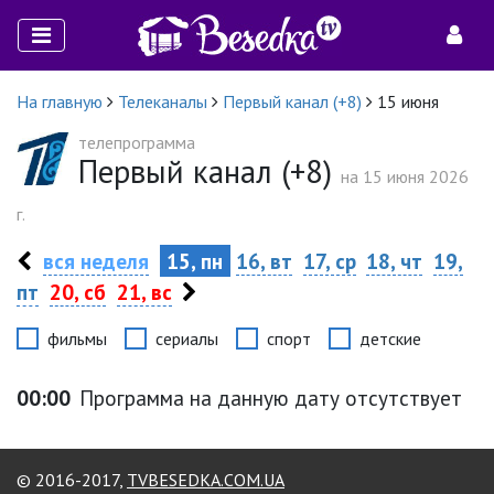
На главную
Телеканалы
Первый канал (+8)
15 июня
телепрограмма
Первый канал (+8)
на 15 июня 2026
г.
вся неделя
15, пн
16, вт
17, ср
18, чт
19,
пт
20, сб
21, вс
фильмы
сериалы
спорт
детские
00:00
Программа на данную дату отсутствует
© 2016-2017,
TVBESEDKA.COM.UA