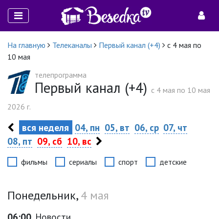
На главную
Телеканалы
Первый канал (+4)
с 4 мая по
10 мая
телепрограмма
Первый канал (+4)
c 4 мая по 10 мая
2026 г.
вся неделя
04, пн
05, вт
06, ср
07, чт
08, пт
09, сб
10, вс
фильмы
сериалы
спорт
детские
Понедельник,
4 мая
06:00
Новости