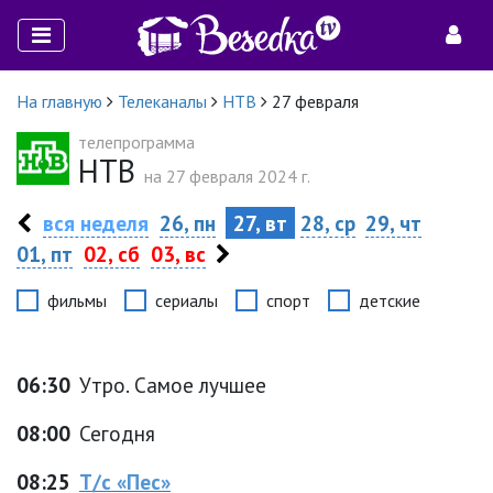
На главную
Телеканалы
НТВ
27 февраля
телепрограмма
НТВ
на 27 февраля 2024 г.
вся неделя
26, пн
27, вт
28, ср
29, чт
01, пт
02, сб
03, вс
фильмы
сериалы
спорт
детские
06:30
Утро. Самое лучшее
08:00
Сегодня
08:25
Т/с «Пес»