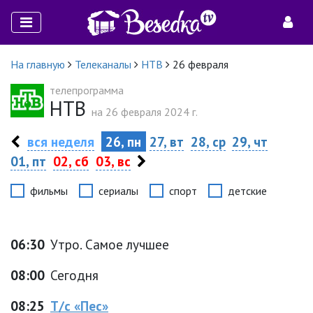
На главную
Телеканалы
НТВ
26 февраля
телепрограмма
НТВ
на 26 февраля 2024 г.
вся неделя
26, пн
27, вт
28, ср
29, чт
01, пт
02, сб
03, вс
фильмы
сериалы
спорт
детские
06:30
Утро. Самое лучшее
08:00
Сегодня
08:25
Т/с «Пес»