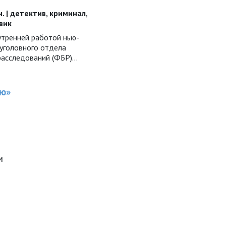
н. | детектив, криминал,
вик
утренней работой нью-
 уголовного отдела
асследований (ФБР)...
цю»
и