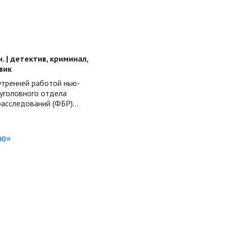
н. | детектив, криминал,
вик
утренней работой нью-
 уголовного отдела
асследований (ФБР)...
цю»