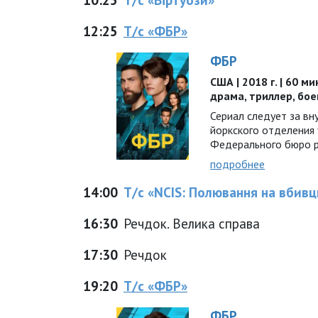
12:25
Т/с «ФБР»
ФБР
США | 2018 г. | 60 ми
драма, триллер, бое
Сериал следует за вн
йоркского отделения
Федерального бюро р
подробнее
14:00
Т/с «NCIS: Полювання на вбив
16:30
Речдок. Велика справа
17:30
Речдок
19:20
Т/с «ФБР»
ФБР