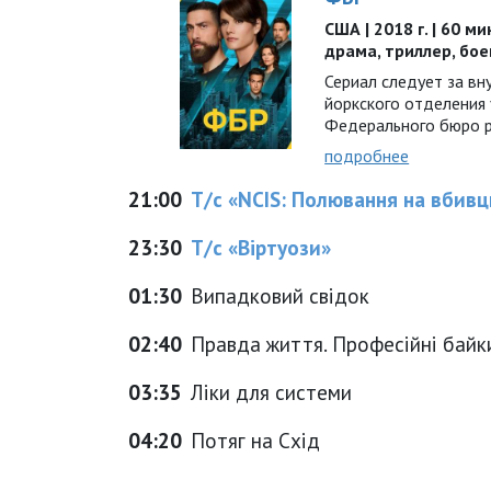
США | 2018 г. | 60 ми
драма, триллер, бое
Сериал следует за вн
йоркского отделения
Федерального бюро р
подробнее
21:00
Т/с «NCIS: Полювання на вбив
23:30
Т/с «Віртуози»
01:30
Випадковий свідок
02:40
Правда життя. Професійні байк
03:35
Ліки для системи
04:20
Потяг на Схід