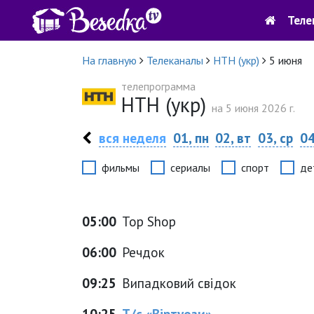
Теле
На главную
Телеканалы
НТН (укр)
5 июня
телепрограмма
НТН (укр)
на 5 июня 2026 г.
вся неделя
01, пн
02, вт
03, ср
04
фильмы
сериалы
спорт
де
05:00
Top Shop
06:00
Речдок
09:25
Випадковий свідок
10:25
Т/с «Віртуози»