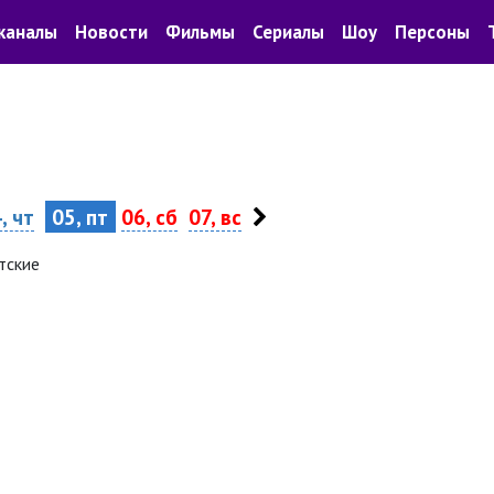
каналы
Новости
Фильмы
Сериалы
Шоу
Персоны
, чт
05, пт
06, сб
07, вс
тские