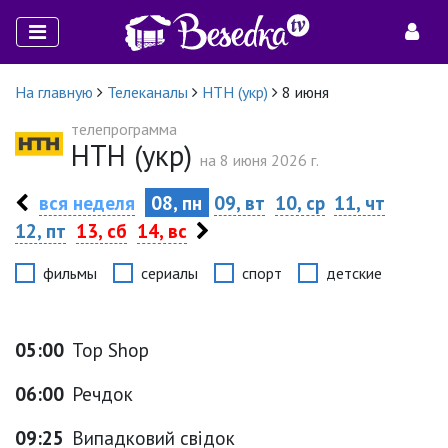
На главную
Телеканалы
НТН (укр)
8 июня
телепрограмма
НТН (укр)
на 8 июня 2026 г.
вся неделя
08, пн
09, вт
10, ср
11, чт
12, пт
13, сб
14, вс
фильмы
сериалы
спорт
детские
05:00
Top Shop
06:00
Речдок
09:25
Випадковий свідок