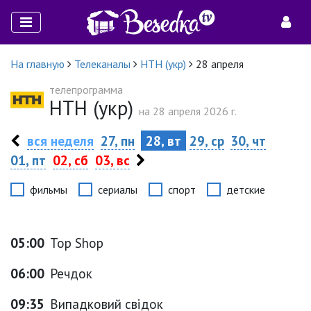
На главную
Телеканалы
НТН (укр)
28 апреля
телепрограмма
НТН (укр)
на 28 апреля 2026 г.
вся неделя
27, пн
28, вт
29, ср
30, чт
01, пт
02, сб
03, вс
фильмы
сериалы
спорт
детские
05:00
Top Shop
06:00
Речдок
09:35
Випадковий свідок