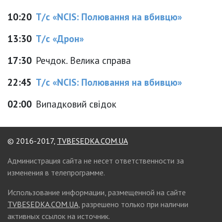
10:20
Т/с «NCIS: Полювання на вбивцю»
13:30
Т/с «Дрон»
17:30
Речдок. Велика справа
22:45
Т/с «NCIS: Полювання на вбивцю»
02:00
Випадковий свідок
© 2016-2017,
TVBESEDKA.COM.UA
Администрация сайта не несет ответственности за
изменения в телепрограмме.
Использование информации, размещенной на сайте
TVBESEDKA.COM.UA
, разрешено только при наличии
активных ссылок на источник.