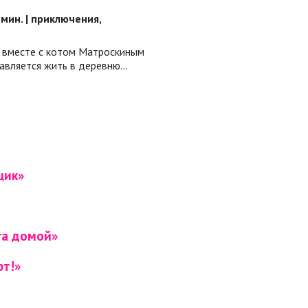
5 мин. | приключения,
 вместе с котом Матроскиным
авляется жить в деревню…
щик»
га домой»
рт!»