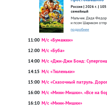
Россия | 2026 г. | 10
семейный
Мальчик Дядя Федор
и псом Шариком отпр
подробнее
11:00
М/с «Бумажки»
12:00
М/с «Буба»
14:00
М/с «Джи-Джи Бонд: Супергон
14:15
М/с «Тюленьки»
15:00
М/с «Сказочный патруль. Доро
16:00
М/с «Мини-Мишки». «Все на бо
16:10
М/с «Мини-Мишки»