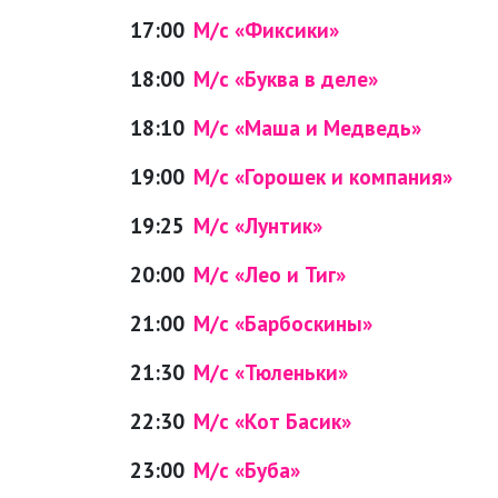
17:00
М/с «Фиксики»
18:00
М/с «Буква в деле»
18:10
М/с «Маша и Медведь»
19:00
М/с «Горошек и компания»
19:25
М/с «Лунтик»
20:00
М/с «Лео и Тиг»
21:00
М/с «Барбоскины»
21:30
М/с «Тюленьки»
22:30
М/с «Кот Басик»
23:00
М/с «Буба»