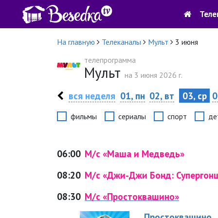
Теле
На главную
Телеканалы
Мульт
3 июня
телепрограмма
Мульт
на 3 июня 2026 г.
вся неделя
01, пн
02, вт
03, ср
0
фильмы
сериалы
спорт
де
06:00
М/с «Маша и Медведь»
08:20
М/с «Джи-Джи Бонд: Супергон
08:30
М/с «Простоквашино»
Простоквашино