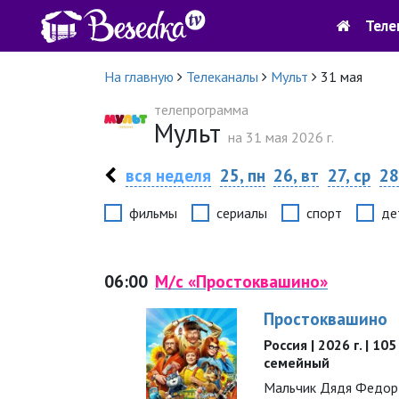
Теле
На главную
Телеканалы
Мульт
31 мая
телепрограмма
Мульт
на 31 мая 2026 г.
вся неделя
25, пн
26, вт
27, ср
28
фильмы
сериалы
спорт
де
06:00
М/с «Простоквашино»
Простоквашино
Россия | 2026 г. | 10
семейный
Мальчик Дядя Федор