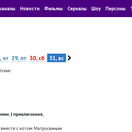
каналы
Новости
Фильмы
Сериалы
Шоу
Персоны
, чт
29, пт
30, сб
31, вс
тские
5 мин. | приключения,
 вместе с котом Матроскиным