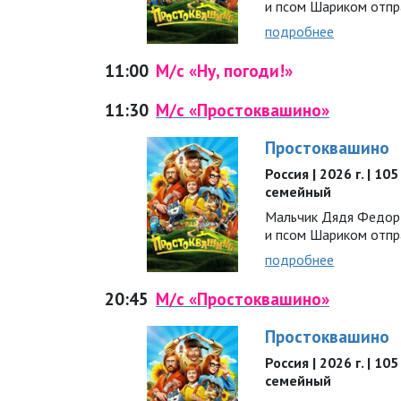
и псом Шариком отпр
подробнее
11:00
М/с «Ну, погоди!»
11:30
М/с «Простоквашино»
Простоквашино
Россия | 2026 г. | 10
семейный
Мальчик Дядя Федор
и псом Шариком отпр
подробнее
20:45
М/с «Простоквашино»
Простоквашино
Россия | 2026 г. | 10
семейный