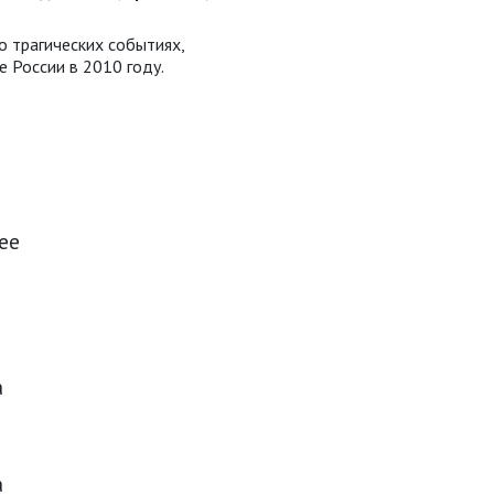
о трагических событиях,
е России в 2010 году.
ее
а
а