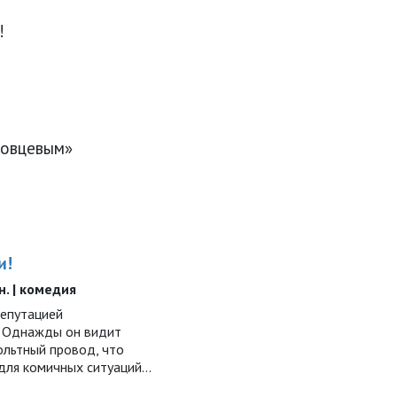
!
ловцевым»
и!
ин. | комедия
репутацией
. Однажды он видит
льтный провод, что
для комичных ситуаций…