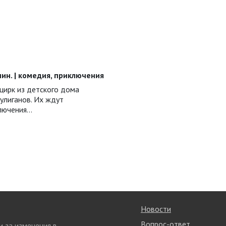
5 мин. | комедия, приключения
цирк из детского дома
улиганов. Их ждут
лючения…
Новости
Вопрос-ответ
и за изменения в