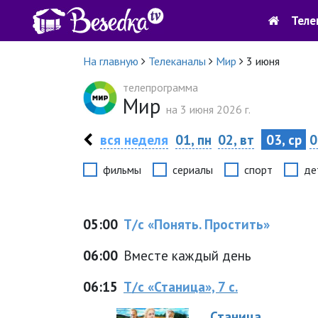
Теле
На главную
Телеканалы
Мир
3 июня
телепрограмма
Мир
на 3 июня 2026 г.
вся неделя
01, пн
02, вт
03, ср
0
фильмы
сериалы
спорт
де
05:00
Т/с «Понять. Простить»
06:00
Вместе каждый день
06:15
Т/с «Станица», 7 с.
Станица