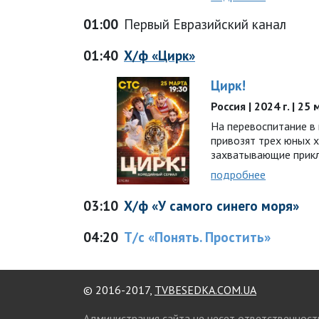
01:00
Первый Евразийский канал
01:40
Х/ф «Цирк»
Цирк!
Россия | 2024 г. | 2
На перевоспитание в 
привозят трех юных х
захватывающие прик
подробнее
03:10
Х/ф «У самого синего моря»
04:20
Т/с «Понять. Простить»
© 2016-2017,
TVBESEDKA.COM.UA
Администрация сайта не несет ответственност