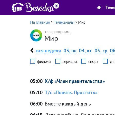
Теле
На главную
Телеканалы
Мир
телепрограмма
Мир
вся неделя
03, пн
04, вт
05, ср
06
фильмы
сериалы
спорт
де
05:00
Х/ф «Член правительства»
05:10
Т/с «Понять. Простить»
06:00
Вместе каждый день
06:15
Дела судебные. Деньги верните