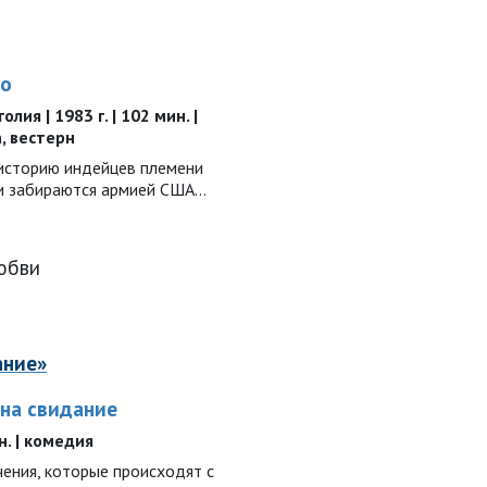
ро
лия | 1983 г. | 102 мин. |
, вестерн
историю индейцев племени
ди забираются армией США…
юбви
ание»
на свидание
ин. | комедия
ения, которые происходят с