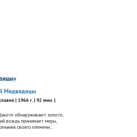
едицы»
й Медведицы
авия | 1966 г. | 92 мин. |
 Дакоте обнаруживают золото,
ий вождь принимает меры,
згнания своего племени…