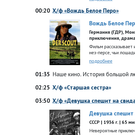
00:20
Х/ф «Вождь Белое Перо»
Вождь Белое Пе
Германия (ГДР), Монго
приключения, драма
Фильм рассказывает 
нез-персе, чьи лоша
подробнее
01:35
Наше кино. Иcтоpия большой л
02:25
Х/ф «Старшая сестра»
03:50
Х/ф «Девушка спешит на свид
Девушка спешит 
СССР | 1936 г. | 65 м
Невероятные приключ