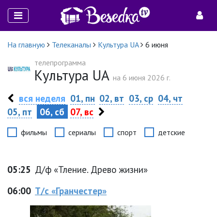
На главную
Телеканалы
Культура UA
6 июня
телепрограмма
Культура UA
на 6 июня 2026 г.
вся неделя
01, пн
02, вт
03, ср
04, чт
05, пт
06, сб
07, вс
фильмы
сериалы
спорт
детские
05:25
Д/ф «Тление. Древо жизни»
06:00
Т/с «Гранчестер»