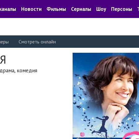
каналы
Новости
Фильмы
Сериалы
Шоу
Персоны
леры
Смотреть онлайн
 Я
лодрама, комедия