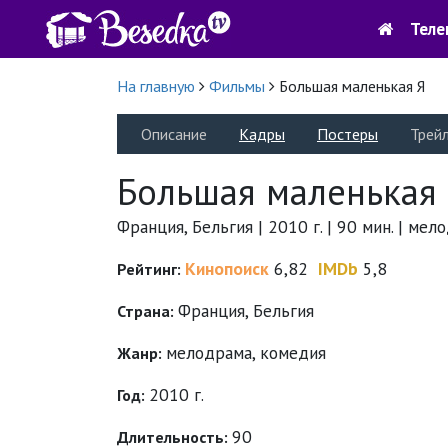
Теле
На главную
Фильмы
Большая маленькая Я
Описание
Кадры
Постеры
Трей
Большая маленькая
Франция, Бельгия | 2010 г. | 90 мин. | ме
Кинопоиск
6,82
IMDb
5,8
Рейтинг:
Франция, Бельгия
Страна:
мелодрама
,
комедия
Жанр:
2010 г.
Год:
90
Длительность: