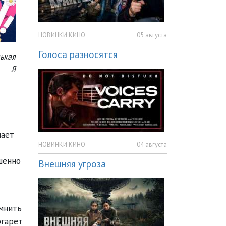
НОВИНКИ КИНО
05 августа
Голоса разносятся
ькая
Я
чает
НОВИНКИ КИНО
04 августа
шенно
Внешняя угроза
омнить
ргарет