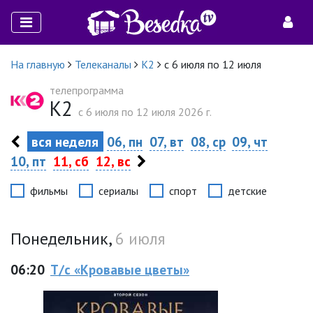
На главную
Телеканалы
К2
с 6 июля по 12 июля
телепрограмма
К2
c 6 июля по 12 июля 2026 г.
вся неделя
06, пн
07, вт
08, ср
09, чт
10, пт
11, сб
12, вс
фильмы
сериалы
спорт
детские
Понедельник,
6 июля
06:20
Т/с «Кровавые цветы»