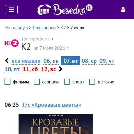
На главную
Телеканалы
К2
7 июля
телепрограмма
К2
на 7 июля 2026 г.
вся неделя
06, пн
07, вт
08, ср
09, чт
10, пт
11, сб
12, вс
фильмы
сериалы
спорт
детские
06:25
Т/с «Кровавые цветы»