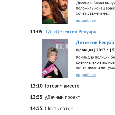
Дилана и Баран выну
положить конец вражд
хочет разжечь ее…
подробнее
11:05
Т/с «Детектив Ренуар»
Детектив Ренуар
Франция | 2013 г. | 
Командир полиции бе
криминальной полицей
почти десяти лет ув
подробнее
12:10
Готовим вместе
13:55
уДачный проект
14:55
Шесть соток