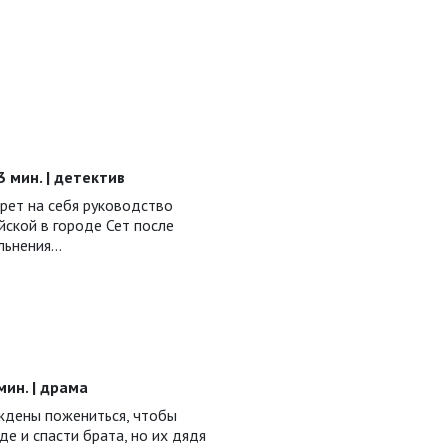
53 мин. | детектив
рет на себя руководство
ской в городе Сет после
ольнения…
 мин. | драма
ждены пожениться, чтобы
е и спасти брата, но их дядя