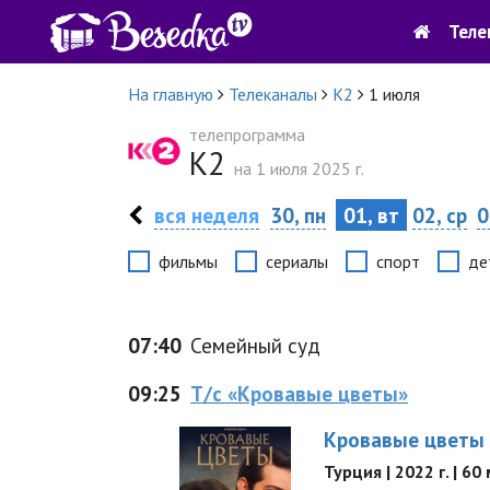
Теле
На главную
Телеканалы
К2
1 июля
телепрограмма
К2
на 1 июля 2025 г.
вся неделя
30, пн
01, вт
02, ср
0
фильмы
сериалы
спорт
де
07:40
Семейный суд
09:25
Т/с «Кровавые цветы»
Кровавые цветы
Турция | 2022 г. | 60