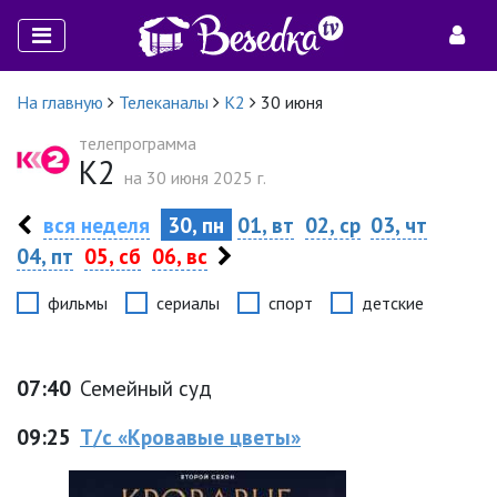
На главную
Телеканалы
К2
30 июня
телепрограмма
К2
на 30 июня 2025 г.
вся неделя
30, пн
01, вт
02, ср
03, чт
04, пт
05, сб
06, вс
фильмы
сериалы
спорт
детские
07:40
Семейный суд
09:25
Т/с «Кровавые цветы»