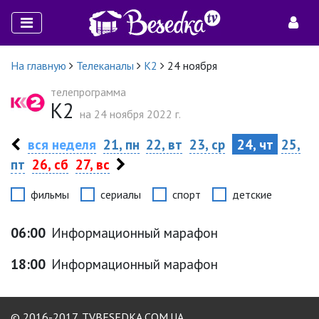
На главную
Телеканалы
К2
24 ноября
телепрограмма
К2
на 24 ноября 2022 г.
вся неделя
21, пн
22, вт
23, ср
24, чт
25,
пт
26, сб
27, вс
фильмы
сериалы
спорт
детские
06:00
Информационный марафон
18:00
Информационный марафон
© 2016-2017,
TVBESEDKA.COM.UA