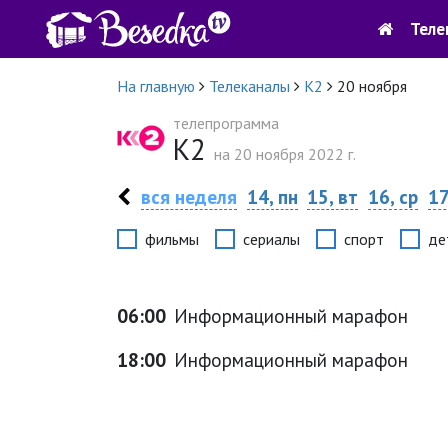
Теле
На главную
Телеканалы
К2
20 ноября
телепрограмма
К2
на 20 ноября 2022 г.
вся неделя
14, пн
15, вт
16, ср
17
фильмы
сериалы
спорт
де
06:00
Информационный марафон
18:00
Информационный марафон